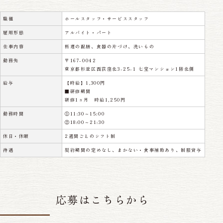
職種
ホールスタッフ・サービススタッフ
雇用形態
アルバイト・パート
仕事内容
料理の配膳、食器の片づけ、洗いもの
勤務先
〒167-0042
東京都杉並区西荻窪北3-25-1 七宝マンション1階北側
給与
【時給】1,300円
■研修期間
研修1ヵ月 時給1,250円
勤務時間
①11:30～15:00
②18:00～21:30
休日・休暇
2週間ごとのシフト制
待遇
契約期間の定めなし、まかない・食事補助あり、制服貸与
応募はこちらから